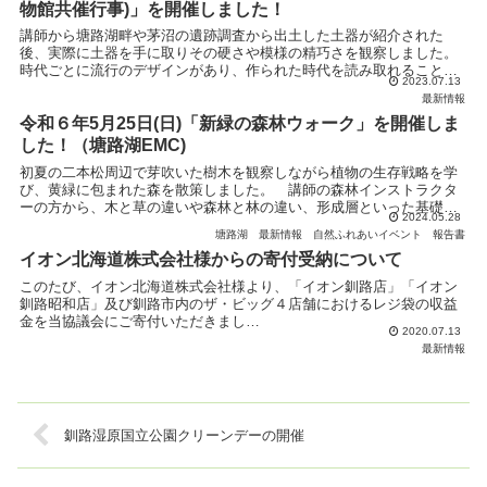
物館共催行事)」を開催しました！
講師から塘路湖畔や茅沼の遺跡調査から出土した土器が紹介された
後、実際に土器を手に取りその硬さや模様の精巧さを観察しました。
時代ごとに流行のデザインがあり、作られた時代を読み取れることな
2023.07.13
ど、考古学の面白さについて説明がありました。 土器作りで...
最新情報
令和６年5月25日(日)「新緑の森林ウォーク」を開催しま
した！（塘路湖EMC)
初夏の二本松周辺で芽吹いた樹木を観察しながら植物の生存戦略を学
び、黄緑に包まれた森を散策しました。 講師の森林インストラクタ
ーの方から、木と草の違いや森林と林の違い、形成層といった基礎知
2024.05.28
識の説明を受け、実際の樹木を見ながら葉の生え方や葉裂の...
塘路湖
最新情報
自然ふれあいイベント 報告書
イオン北海道株式会社様からの寄付受納について
このたび、イオン北海道株式会社様より、「イオン釧路店」「イオン
釧路昭和店」及び釧路市内のザ・ビッグ４店舗におけるレジ袋の収益
金を当協議会にご寄付いただきまし
2020.07.13
た。
最新情報
...
釧路湿原国立公園クリーンデーの開催