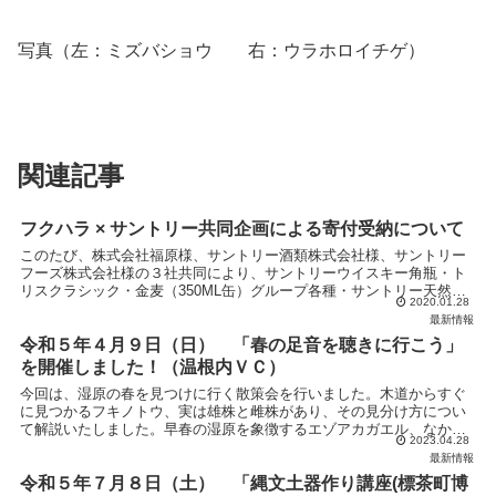
写真（左：ミズバショウ 右：ウラホロイチゲ）
関連記事
フクハラ × サントリー共同企画による寄付受納について
このたび、株式会社福原様、サントリー酒類株式会社様、サントリー
フーズ株式会社様の３社共同により、サントリーウイスキー角瓶・ト
リスクラシック・金麦（350ML缶）グループ各種・サントリー天然水
2020.01.28
各種の売上金の一部を当協議会にご寄付いただきました...
最新情報
令和５年４月９日（日） 「春の足音を聴きに行こう」
を開催しました！（温根内ＶＣ）
今回は、湿原の春を見つけに行く散策会を行いました。木道からすぐ
に見つかるフキノトウ、実は雄株と雌株があり、その見分け方につい
て解説いたしました。早春の湿原を象徴するエゾアカガエル、なかな
2023.04.28
か姿は見えませんでしたが、鳴声はいたるところから響いて...
最新情報
令和５年７月８日（土） 「縄文土器作り講座(標茶町博