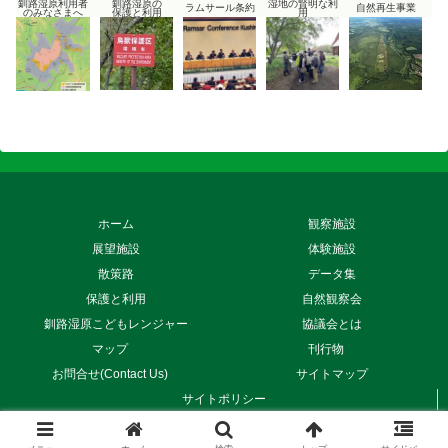
釧路湿原利用者
釧路湿原の
湿地の賢明な利
ラムサール条約
自然再生事業
のみなさまへ
保護と利用
用
ホーム
観察施設
展望施設
体験施設
散策路
データ集
保護と利用
自然観察会
釧路湿原こどもレンジャー
協議会とは
マップ
刊行物
お問合せ(Contact Us)
サイトマップ
サイトポリシー
Copyright © 2017 釧路湿原国立公園連絡協議会 All Rights Reserved.