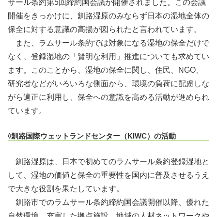
サール条約第5回締約国会議が開催されました。この会議
開催をきっかけに、釧路湿原のみならず日本の湿地全体の
保全に対する意識の高揚が図られたと言われています。
また、ラムサール条約では対象になる湿地の保全だけで
なく、登録湿地の「賢明な利用」推進についても求めてい
ます。このことから、湿地の保全に関し、住民、NGO、
研究者などがいろいろな側面から、環境の負荷に配慮しな
がら適正に利用し、保全への意識を高める活動が進められ
ています。
◊釧路国際ウェットランドセンター（KIWC）の活動
釧路湿原は、日本で初めてのラムサール条約登録湿地と
して、湿地の価値と保全の重要性を国内に普及させるうえ
で大きな役割を果たしています。
釧路市でのラムサール条約締約国会議開催以降、優れた
自然環境、充実した拠点施設、地域の人材ネットワークや