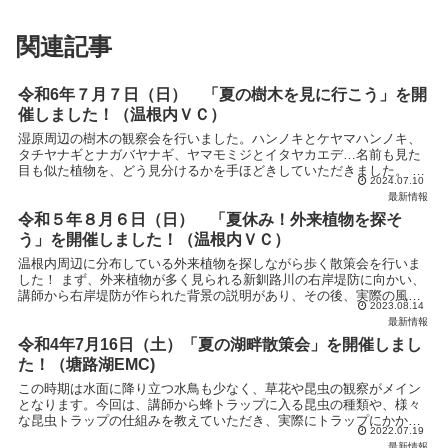
関連記事
令和6年７月７日（日） 「夏の樹木を見に行こう」を開
催しました！（温根内ＶＣ）
湿原周辺の樹木の観察会を行いました。ハンノキとケヤマハンノキ、
タチヤナギとナガバヤナギ、ヤマモミジとイタヤカエデ…名前も見た
目も似た植物を、どう見分けるかを手ほどきしていただきました。 タ
2024.07.10
チヤナギナガバヤナギ葉の縁に見られるギザギザの「鋸歯...
最新情報
令和５年８月６日（日） 「夏休み！外来植物を探そ
う」を開催しました！（温根内ＶＣ）
温根内周辺に分布している外来植物を探しながら歩く散策会を行いま
した！ まず、外来植物が多く見られる新釧路川の右岸堤防に向かい、
講師から右岸堤防が作られた背景の説明があり、その後、実際の風景
2023.08.14
を見ながら、水環境が異なる堤防の左右では、生育する植...
最新情報
令和4年7月16日（土）「夏の湖畔散策会」を開催しまし
た！（塘路湖EMC)
この時期は水面に降り立つ水鳥も少なく、草花や昆虫の観察がメイン
となります。今回は、講師から蜂トラップに入る昆虫の種類や、様々
な昆虫トラップの仕組みを教えていただき、実際にトラップにかかっ
2022.07.19
た昆虫を参加者全員で観察しました。マサノヤノシマ遺跡で...
最新情報