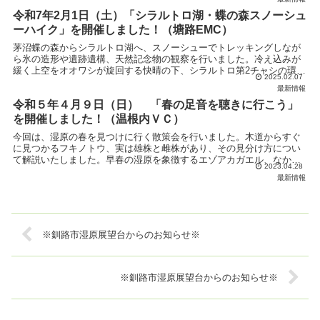
令和7年2月1日（土）「シラルトロ湖・蝶の森スノーシュ
ーハイク」を開催しました！（塘路EMC）
茅沼蝶の森からシラルトロ湖へ、スノーシューでトレッキングしなが
ら氷の造形や遺跡遺構、天然記念物の観察を行いました。冷え込みが
緩く上空をオオワシが旋回する快晴の下、シラルトロ第2チャシの環濠
2025.02.07
からスタートしました。シラルトロ湖を左側に見ながら森...
最新情報
令和５年４月９日（日） 「春の足音を聴きに行こう」
を開催しました！（温根内ＶＣ）
今回は、湿原の春を見つけに行く散策会を行いました。木道からすぐ
に見つかるフキノトウ、実は雄株と雌株があり、その見分け方につい
て解説いたしました。早春の湿原を象徴するエゾアカガエル、なかな
2023.04.28
か姿は見えませんでしたが、鳴声はいたるところから響いて...
最新情報
※釧路市湿原展望台からのお知らせ※
※釧路市湿原展望台からのお知らせ※