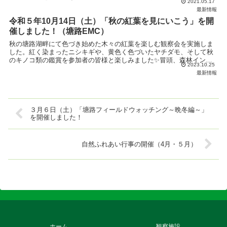
2021.05.17
り、センダイムシクイなどの夏鳥の初確認はほとんどできま...
最新情報
令和５年10月14日（土）「秋の紅葉を見にいこう」を開
催しました！（塘路EMC）
秋の塘路湖畔にて色づき始めた木々の紅葉を楽しむ観察会を実施しま
した。紅く染まったニシキギや、黄色く色づいたヤチダモ、そして秋
のキノコ類の鑑賞を参加者の皆様と楽しみました✨冒頭、森林インス
2023.10.25
トラクターである講師から、朝ドラ「らんまん」の主人公の...
最新情報
３月６日（土）「塘路フィールドウォッチング～晩冬編～」
を開催しました！
自然ふれあい行事の開催（4月・５月）
ホーム
観察施設