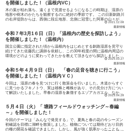
を開催しました！（温根内VC）
木の葉が枯れ落ち、遠くまで見渡せるようになるこの時期は、湿原の
地形や樹木のかたちを観察するのに絶好の季節です。 この日新釧路川
の右岸堤防からは、西側に段丘地形、北側に冠雪した阿寒の山々がそ
2021.12.08
びえ、長い時間をかけて作られた大地形を見渡すことがで...
最新情報
令和７年3月1６日（日）「温根内の歴史を探訪しよう」
を開催しました！（温根内）
国立公園に指定された頃から温根内をはじめとする釧路湿原を見守り
続けてきた佐藤氏に講師を依頼し、この30年程度の間に温根内周辺の
環境がどのように変わってきたかを教えて頂きながら探訪しました。
2025.03.27
佐藤氏が当時撮った写真と現状を見比べると、例えば木道...
最新情報
令和５年４月９日（日） 「春の足音を聴きに行こう」
を開催しました！（温根内ＶＣ）
今回は、湿原の春を見つけに行く散策会を行いました。木道からすぐ
に見つかるフキノトウ、実は雄株と雌株があり、その見分け方につい
て解説いたしました。早春の湿原を象徴するエゾアカガエル、なかな
2023.04.28
か姿は見えませんでしたが、鳴声はいたるところから響いて...
最新情報
５月４日（火）「 塘路フィールドウォッチング～春編
～」を開催しました！
今回のテーマは「みんなで発見する」で、夏鳥と春の花の今シーズン
初確認を目標に湖畔を散策しました。植物については期待どおり目的
の種の開花を確認できました。しかし、風が強く肌寒かったこともあ