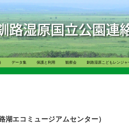
路
データ集
保護と利用
観察会
釧路湿原こどもレンジャ
塘路湖エコミュージアムセンター）