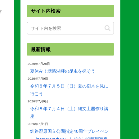
サイト内検索
館
最新情報
2026年7月28日
夏休み！塘路湖畔の昆虫を探そう
2026年7月9日
令和８年７月５日（日）夏の樹木を見に
は
行こう
2026年7月9日
令和８年７月４日（土）縄文土器作り講
座
2026年7月1日
釧路湿原国立公園指定40周年プレイベン
ト Instagramカウントダウン投稿用写真