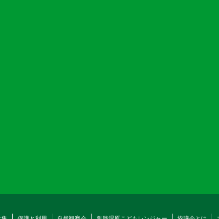
タ集
保護と利用
自然観察会
釧路湿原こどもレンジャー
協議会とは