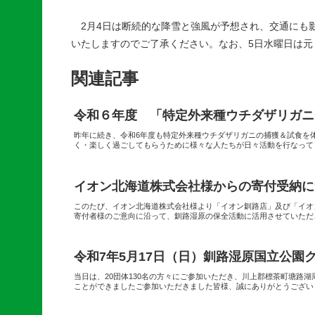
2月4日は断続的な降雪と強風が予想され、交通にも
いたしますのでご了承ください。なお、5日水曜日は元
関連記事
令和６年度 「特定外来種ウチダザリガニ
昨年に続き、令和6年度も特定外来種ウチダザリガニの捕獲＆試食を
く・楽しく過ごしてもらうために様々な人たちが日々活動を行なってく
イオン北海道株式会社様からの寄付受納に
このたび、イオン北海道株式会社様より「イオン釧路店」及び「イオ
寄付者様のご意向に沿って、釧路湿原の保全活動に活用させていただ
令和7年5月17日（日）釧路湿原国立公園
当日は、20団体130名の方々にご参加いただき、川上郡標茶町塘路
ことができましたご参加いただきました皆様、誠にありがとうござい