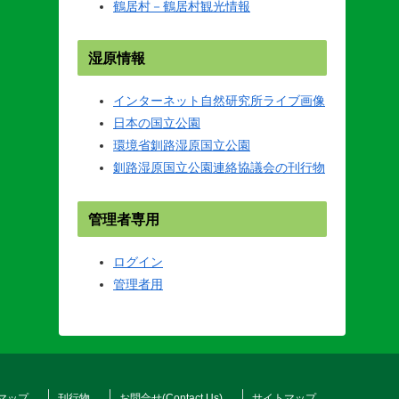
鶴居村－鶴居村観光情報
湿原情報
インターネット自然研究所ライブ画像
日本の国立公園
環境省釧路湿原国立公園
釧路湿原国立公園連絡協議会の刊行物
管理者専用
ログイン
管理者用
マップ
刊行物
お問合せ(Contact Us)
サイトマップ