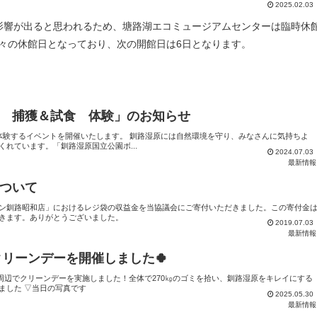
2025.02.03
影響が出ると思われるため、塘路湖エコミュージアムセンターは臨時休
々の休館日となっており、次の開館日は6日となります。
 捕獲＆試食 体験」のお知らせ
体験するイベントを開催いたします。 釧路湿原には自然環境を守り、みなさんに気持ちよ
れています。「釧路湿原国立公園ボ...
2024.07.03
最新情報
ついて
ン釧路昭和店」におけるレジ袋の収益金を当協議会にご寄付いただきました。この寄付金
きます。ありがとうございました。
2019.07.03
最新情報
クリーンデーを開催しました🍀
湖周辺でクリーンデーを実施しました！全体で270㎏のゴミを拾い、釧路湿原をキレイにする
ました ▽当日の写真です
2025.05.30
最新情報