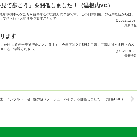
を見て歩こう」を開催しました！（温根内VC）
地形や樹木のかたちを観察するのに絶好の季節です。 この日新釧路川の右岸堤防からは、
て作られた大地形を見渡すことがで...
2021.12.08
最新情報
ります
1日にかけ 木道が一部通行止めとなります。今年度は２月5日を目処に工事区間と通行止め区
のＨＰをご確認ください。
2023.10.03
最新情報
（土）「シラルトロ湖・蝶の森スノーシューハイク」を開催しました！（塘路EMC）