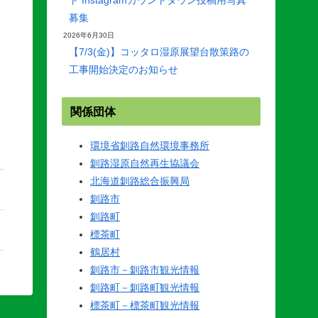
募集
2026年6月30日
【7/3(金)】コッタロ湿原展望台散策路の
工事開始決定のお知らせ
関係団体
環境省釧路自然環境事務所
釧路湿原自然再生協議会
北海道釧路総合振興局
釧路市
釧路町
標茶町
鶴居村
釧路市－釧路市観光情報
釧路町－釧路町観光情報
標茶町－標茶町観光情報