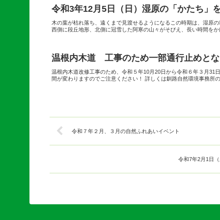
令和3年12月5日（日）湿原の「かたち」
木の葉が枯れ落ち、遠くまで見渡せるようになるこの時期は、湿原の
西側に段丘地形、北側に冠雪した阿寒の山々がそびえ、長い時間をかけ
温根内木道 工事のため一部通行止めとな
温根内木道改修工事のため、令和５年10月20日から令和６年３月3
間が変わりますのでご注意ください！ 詳しくは釧路自然環境事務所
令和７年２月、３月の自然ふれあいイベント
令和7年2月1日