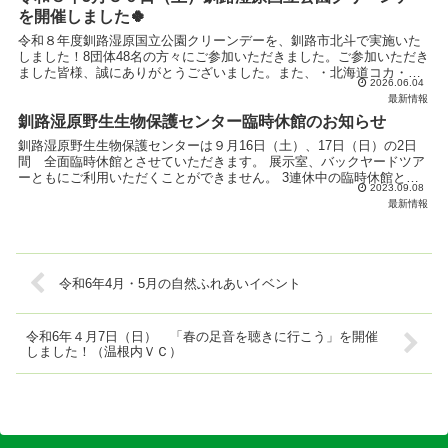
を開催しました🍀
令和８年度釧路湿原国立公園クリーンデーを、釧路市北斗で実施いた
しました！8団体48名の方々にご参加いただきました。ご参加いただき
ました皆様、誠にありがとうございました。また、・北海道コカ・コ
2026.06.04
ーラリテール＆ベンディング株式会社様・株式会社大塚...
最新情報
釧路湿原野生生物保護センター臨時休館のお知らせ
釧路湿原野生生物保護センターは９月16日（土）、17日（日）の2日
間 全面臨時休館とさせていただきます。 展示室、バックヤードツア
ーともにご利用いただくことができません。 3連休中の臨時休館とな
2023.09.08
り、ご不便をおかけいたしますが、ご理解のほどよ...
最新情報
令和6年4月・5月の自然ふれあいイベント
令和6年４月7日（日） 「春の足音を聴きに行こう」を開催
しました！（温根内ＶＣ）