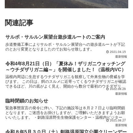
関連記事
サルボ・サルルン展望台遊歩道ルートのご案内
歩道整備工事によりサルボ・サルルン展望台への遊歩道ルートが下記
のとおり変更となりましたのでお知らせ致します。
2021.04.15
最新情報
令和4年8月21日（日）「夏休み！ザリガニウォッチング
～ウチダザリガニ編～」を開催しました！（温根内VC）
温根内周辺に生息するウチダザリガニを観察して外来生物の脅威を学
びます。 この日は、餌のスルメに近寄ってくるウチダザリガニが確認
できるほど、川の底がよく見え、開始から数分で最初のウチダザリガ
2022.08.26
ニが釣れました。その後も子どもから大人まで夢中になり...
最新情報
臨時閉鎖のお知らせ
緊急事態宣言の発令に伴い、下記の施設等は８月２７日より臨時閉鎖
となります。ご迷惑をお掛けしますが、ご理解いただきますようお願
いいたします。 ・釧路湿原野生生物保護センター・温根内ビジターセ
2021.08.27
ンター (トイレ・木道の利用可）・塘路湖...
最新情報
令和８年5月３０日（土）釧路湿原国立公園クリーンデー