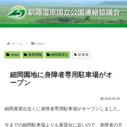
ホーム
news
news
最新情報
細岡展望台
駐車場
細岡園地に身障者専用駐車場がオ
ープン
2024.03.29
細岡展望台近くに身障者専用駐車場がオープンしました。
今までの細岡駐車場よりも展望台に近いので、身障者の方